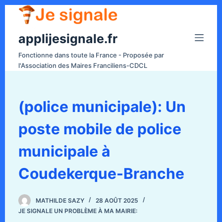
P
a
applijesignale.fr
s
s
Fonctionne dans toute la France - Proposée par
e
l'Association des Maires Franciliens-CDCL
r
a
u
(police municipale): Un
c
poste mobile de police
o
n
municipale à
t
e
Coudekerque-Branche
n
u
MATHILDE SAZY
28 AOÛT 2025
JE SIGNALE UN PROBLÈME À MA MAIRIE: