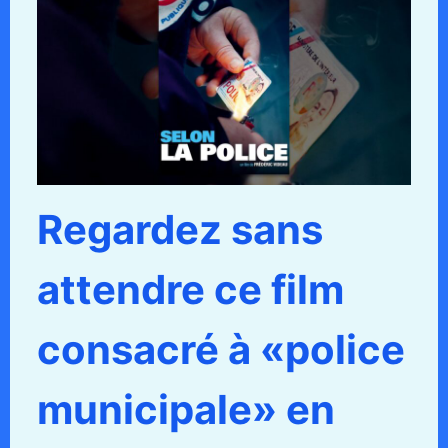
Regardez sans
attendre ce film
consacré à «police
municipale» en