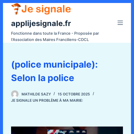
P
a
applijesignale.fr
s
s
Fonctionne dans toute la France - Proposée par
e
l'Association des Maires Franciliens-CDCL
r
a
u
(police municipale):
c
Selon la police
o
n
t
MATHILDE SAZY
15 OCTOBRE 2025
e
JE SIGNALE UN PROBLÈME À MA MAIRIE:
n
u