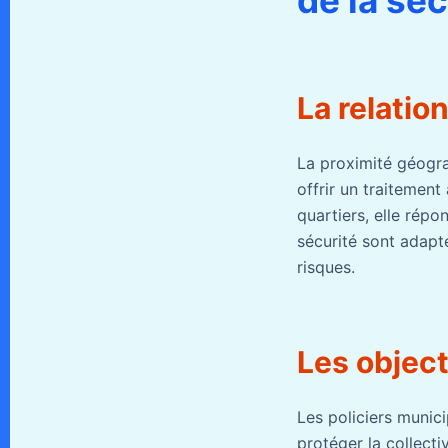
La relatio
La proximité géogra
offrir un traitement
quartiers, elle rép
sécurité sont adapt
risques.
Les object
Les policiers munic
protéger la collecti