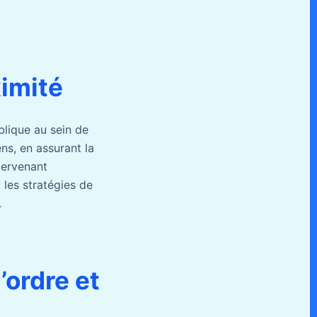
ximité
blique au sein de
ens, en assurant la
tervenant
 les stratégies de
.
’ordre et