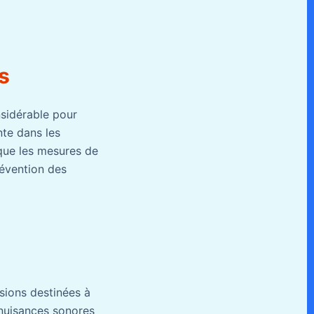
s
nsidérable pour
nte dans les
que les mesures de
révention des
sions destinées à
s nuisances sonores