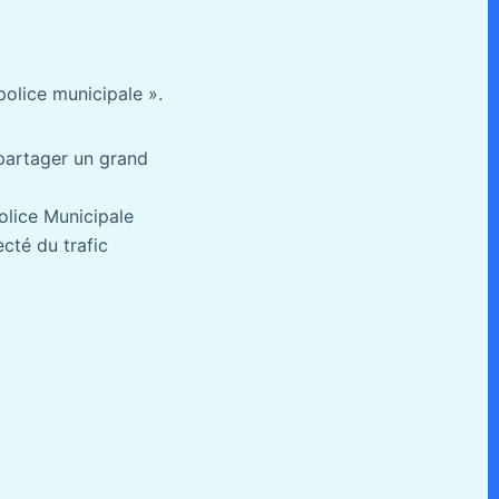
police municipale ».
t partager un grand
Police Municipale
ecté du trafic