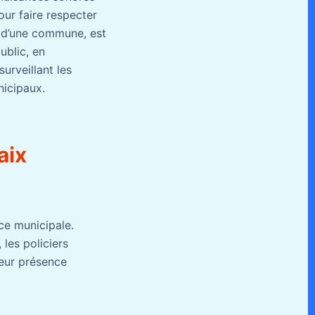
our faire respecter
re d’une commune, est
ublic, en
surveillant les
nicipaux.
aix
ice municipale.
 les policiers
Leur présence