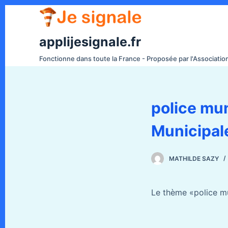
P
a
s
applijesignale.fr
s
Fonctionne dans toute la France - Proposée par l'Associati
e
r
a
police mun
u
c
Municipal
o
n
t
MATHILDE SAZY
e
n
Le thème «police mu
u