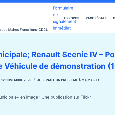
Formulaire
de
A PROPOS
PAGE LÉGALE
C
signalement
immédiat
on des Maires Franciliens-CDCL
icipale; Renault Scenic IV – Po
e Véhicule de démonstration (1
12 NOVEMBRE 2025
JE SIGNALE UN PROBLÈME À MA MAIRIE:
nicipale» en image : Une publication sur Flickr