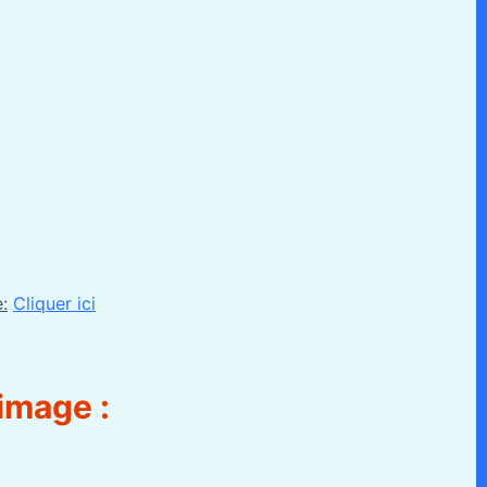
:
Cliquer ici
image :