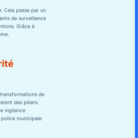
r. Cela passe par un
nts de surveillance
entions. Grâce à
ème.
ité
 transformations de
stent des piliers
ne vigilance
a police municipale