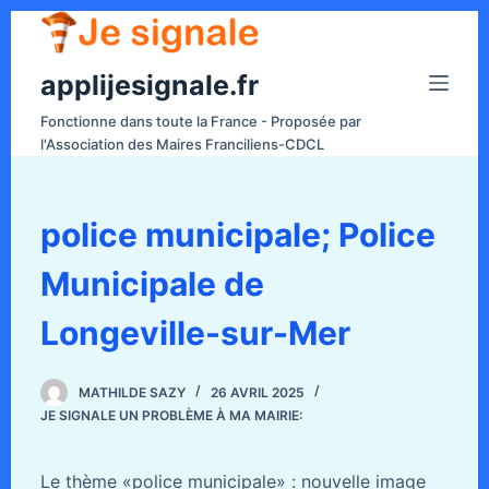
P
a
applijesignale.fr
s
s
Fonctionne dans toute la France - Proposée par
e
l'Association des Maires Franciliens-CDCL
r
a
u
police municipale; Police
c
Municipale de
o
n
Longeville-sur-Mer
t
e
n
MATHILDE SAZY
26 AVRIL 2025
JE SIGNALE UN PROBLÈME À MA MAIRIE:
u
Le thème «police municipale» : nouvelle image