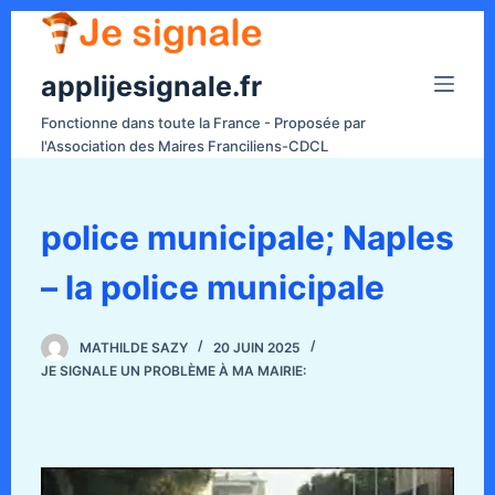
P
a
applijesignale.fr
s
s
Fonctionne dans toute la France - Proposée par
e
l'Association des Maires Franciliens-CDCL
r
a
u
police municipale; Naples
c
– la police municipale
o
n
t
MATHILDE SAZY
20 JUIN 2025
e
JE SIGNALE UN PROBLÈME À MA MAIRIE:
n
u