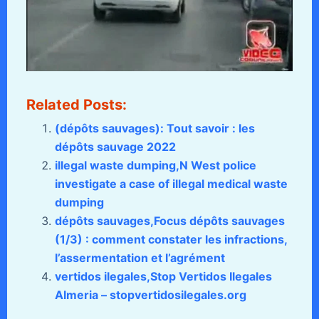
Related Posts:
(dépôts sauvages): Tout savoir : les
dépôts sauvage 2022
illegal waste dumping,N West police
investigate a case of illegal medical waste
dumping
dépôts sauvages,Focus dépôts sauvages
(1/3) : comment constater les infractions,
l’assermentation et l’agrément
vertidos ilegales,Stop Vertidos Ilegales
Almeria – stopvertidosilegales.org