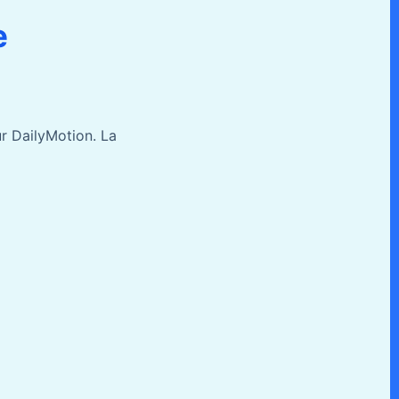
e
ur DailyMotion. La