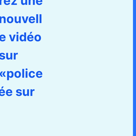
rez une
nouvell
e vidéo
sur
«police
ée sur