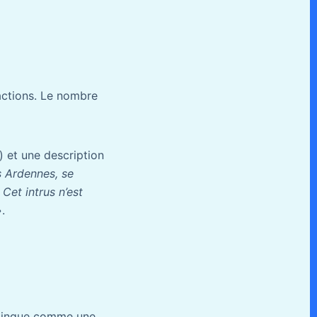
éactions. Le nombre
) et une description
es Ardennes, se
Cet intrus n’est
».
istingue comme une