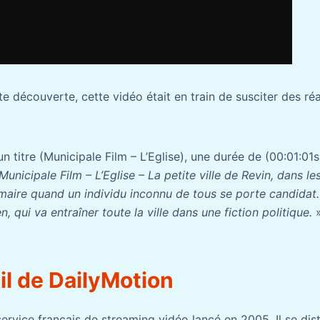
te découverte, cette vidéo était en train de susciter des r
.
n titre (Municipale Film – L’Eglise), une durée de (00:01:01s
Municipale Film – L’Eglise – La petite ville de Revin, dans l
maire quand un individu inconnu de tous se porte candidat. 
, qui va entraîner toute la ville dans une fiction politique.
il de DailyMotion
service français de streaming vidéo lancé en 2005. Il se d