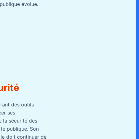
 publique évolue.
urité
rant des outils
cer ses
e la sécurité des
lité publique. Son
lle doit continuer de