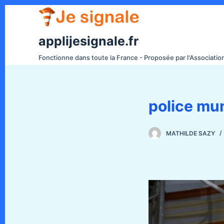
P
a
s
applijesignale.fr
s
Fonctionne dans toute la France - Proposée par l'Associati
e
r
a
police mun
u
c
o
MATHILDE SAZY
n
t
e
n
u