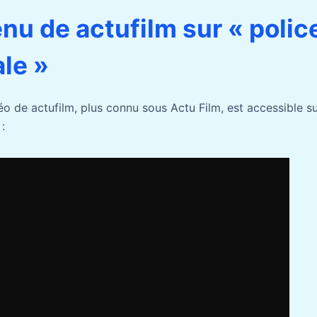
nu de actufilm sur « polic
le »
éo de actufilm, plus connu sous Actu Film, est accessible s
: