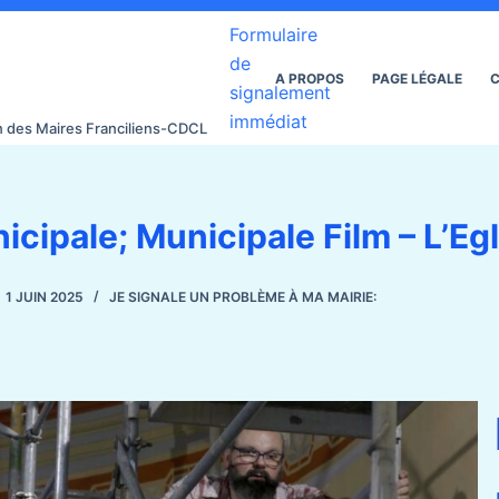
Formulaire
de
A PROPOS
PAGE LÉGALE
C
signalement
immédiat
on des Maires Franciliens-CDCL
icipale; Municipale Film – L’Eg
1 JUIN 2025
JE SIGNALE UN PROBLÈME À MA MAIRIE: