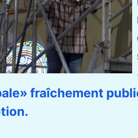
ale» fraîchement publi
tion.