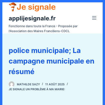
P
a
applijesignale.fr
s
s
Fonctionne dans toute la France - Proposée par
e
l'Association des Maires Franciliens-CDCL
r
a
u
police municipale; La
c
campagne municipale en
o
n
résumé
t
e
n
MATHILDE SAZY
11 AOÛT 2025
JE SIGNALE UN PROBLÈME À MA MAIRIE:
u