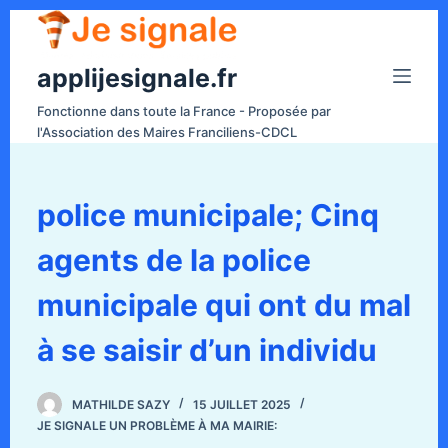
P
a
applijesignale.fr
s
s
Fonctionne dans toute la France - Proposée par
e
l'Association des Maires Franciliens-CDCL
r
a
u
police municipale; Cinq
c
agents de la police
o
n
municipale qui ont du mal
t
e
à se saisir d’un individu
n
u
MATHILDE SAZY
15 JUILLET 2025
JE SIGNALE UN PROBLÈME À MA MAIRIE: