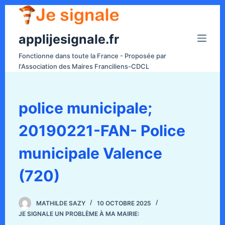
P
a
applijesignale.fr
s
s
Fonctionne dans toute la France - Proposée par
e
l'Association des Maires Franciliens-CDCL
r
a
u
police municipale;
c
20190221-FAN- Police
o
n
municipale Valence
t
e
(720)
n
u
MATHILDE SAZY
10 OCTOBRE 2025
JE SIGNALE UN PROBLÈME À MA MAIRIE: