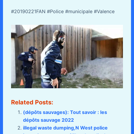
#20190221FAN #Police #municipale #Valence
Related Posts:
(dépôts sauvages): Tout savoir : les
dépôts sauvage 2022
illegal waste dumping,N West police