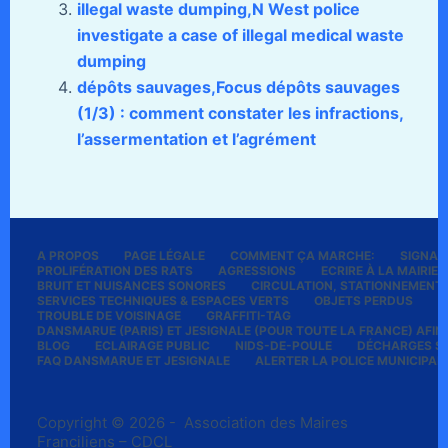
illegal waste dumping,N West police
investigate a case of illegal medical waste
dumping
dépôts sauvages,Focus dépôts sauvages
(1/3) : comment constater les infractions,
l’assermentation et l’agrément
A PROPOS
PAGE LÉGALE
COMMENT ÇA MARCHE:
SIGNALE
PROLIFÉRATION DES RATS
AGRESSIONS
ECRIRE À LA MAIRIE
BRUIT ET NUISANCES SONORES
CIRCULATION, STATIONNEMENT
SERVICES TECHNIQUES & ESPACES VERTS
OBJETS PERDUS
P
TROUBLE DE VOISINAGE
GRAFFITI-TAG
DANSMARUE (PARIS) ET JESIGNALE (POUR TOUTE LA FRANCE) AFIN 
BLOG
ECLAIRAGE PUBLIC
NIDS-DE-POULE
DÉCHARGES S
FAQ DANSMARUE ET JESIGNALE
ALERTER LA POLICE MUNICIPAL
Copyright © 2026 - Association des Maires
Franciliens – CDCL