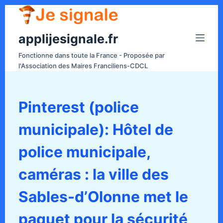
P
a
applijesignale.fr
s
s
Fonctionne dans toute la France - Proposée par
e
l'Association des Maires Franciliens-CDCL
r
a
u
Pinterest (police
c
municipale): Hôtel de
o
n
police municipale,
t
e
caméras : la ville des
n
Sables-d’Olonne met le
u
paquet pour la sécurité