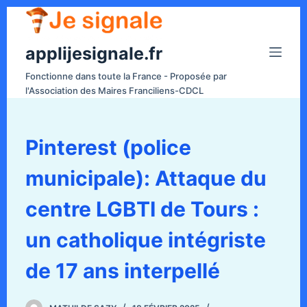
P
a
applijesignale.fr
s
s
Fonctionne dans toute la France - Proposée par
e
l'Association des Maires Franciliens-CDCL
r
a
u
Pinterest (police
c
municipale): Attaque du
o
n
centre LGBTI de Tours :
t
e
un catholique intégriste
n
de 17 ans interpellé
u