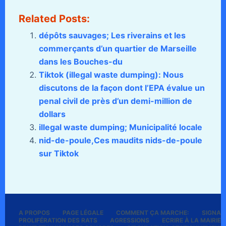
Related Posts:
dépôts sauvages; Les riverains et les
commerçants d’un quartier de Marseille
dans les Bouches-du
Tiktok (illegal waste dumping): Nous
discutons de la façon dont l’EPA évalue un
penal civil de près d’un demi-million de
dollars
illegal waste dumping; Municipalité locale
nid-de-poule,Ces maudits nids-de-poule
sur Tiktok
A PROPOS
PAGE LÉGALE
COMMENT ÇA MARCHE:
SIGNALE
PROLIFÉRATION DES RATS
AGRESSIONS
ECRIRE À LA MAIRIE