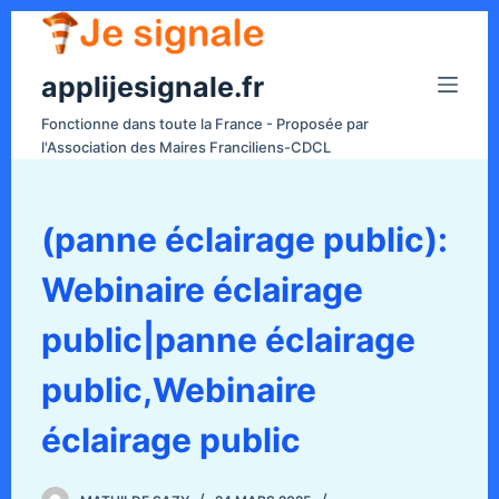
P
a
applijesignale.fr
s
s
Fonctionne dans toute la France - Proposée par
e
l'Association des Maires Franciliens-CDCL
r
a
u
(panne éclairage public):
c
Webinaire éclairage
o
n
public|panne éclairage
t
e
public,Webinaire
n
éclairage public
u