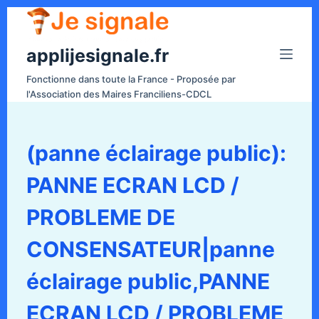
P
a
applijesignale.fr
s
s
Fonctionne dans toute la France - Proposée par
e
l'Association des Maires Franciliens-CDCL
r
a
u
(panne éclairage public):
c
PANNE ECRAN LCD /
o
n
PROBLEME DE
t
e
CONSENSATEUR|panne
n
éclairage public,PANNE
u
ECRAN LCD / PROBLEME