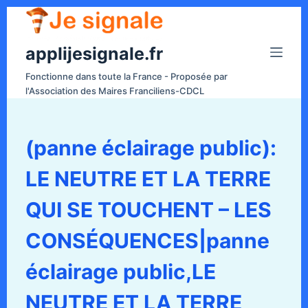
P
a
applijesignale.fr
s
s
Fonctionne dans toute la France - Proposée par
e
l'Association des Maires Franciliens-CDCL
r
a
u
(panne éclairage public):
c
LE NEUTRE ET LA TERRE
o
n
QUI SE TOUCHENT – LES
t
e
CONSÉQUENCES|panne
n
éclairage public,LE
u
NEUTRE ET LA TERRE