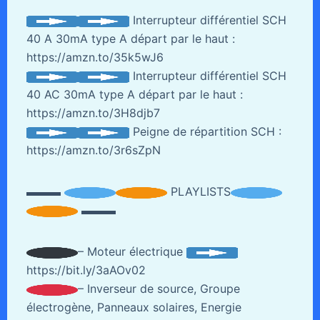
Interrupteur différentiel SCH
40 A 30mA type A départ par le haut :
https://amzn.to/35k5wJ6
Interrupteur différentiel SCH
40 AC 30mA type A départ par le haut :
https://amzn.to/3H8djb7
Peigne de répartition SCH :
https://amzn.to/3r6sZpN
▬▬▬
PLAYLISTS
▬▬▬
– Moteur électrique
https://bit.ly/3aAOv02
– Inverseur de source, Groupe
électrogène, Panneaux solaires, Energie