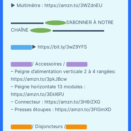
► Multimètre : https://amzn.to/3WZdnEU
▬▬▬▬▬▬▬
S’ABONNER À NOTRE
CHAÎNE
▬▬▬▬▬▬▬▬▬▬▬
► https://bit.ly/3wZ9YFS
/ Accessoires /
– Peigne d’alimentation verticale 2 à 4 rangées:
https://amzn.to/3pkJBcw
– Peigne horizontale 13 modules :
https://amzn.to/3EkI6PJ
– Connecteur : https://amzn.to/3H6rZXG
– Presses étoupes : https://amzn.to/3FlGmXD
/ Disjoncteurs /