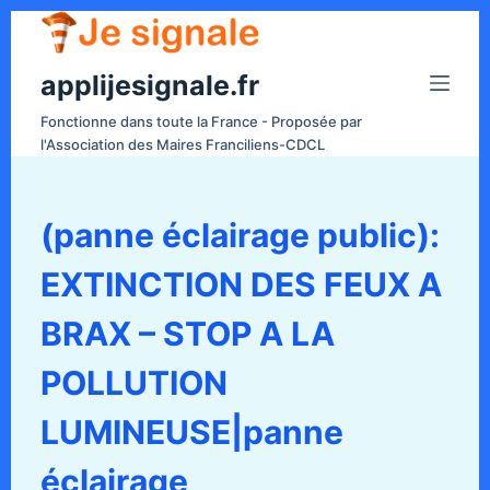
P
a
applijesignale.fr
s
s
Fonctionne dans toute la France - Proposée par
e
l'Association des Maires Franciliens-CDCL
r
a
u
(panne éclairage public):
c
EXTINCTION DES FEUX A
o
n
BRAX – STOP A LA
t
e
POLLUTION
n
LUMINEUSE|panne
u
éclairage