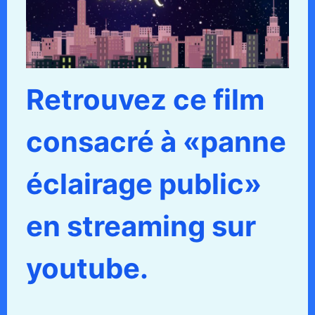
Retrouvez ce film
consacré à «panne
éclairage public»
en streaming sur
youtube.