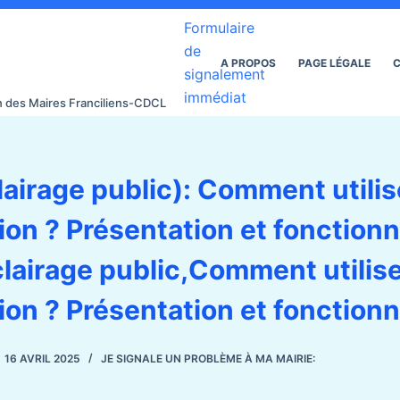
Formulaire
de
A PROPOS
PAGE LÉGALE
C
signalement
immédiat
on des Maires Franciliens-CDCL
airage public): Comment utilise
ion ? Présentation et fonctio
lairage public,Comment utilise
ion ? Présentation et fonction
16 AVRIL 2025
JE SIGNALE UN PROBLÈME À MA MAIRIE: