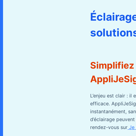
Éclairag
solutions
Simplifiez
AppliJeSi
L’enjeu est clair : 
efficace. AppliJeSi
instantanément, san
d’éclairage peuvent
rendez-vous sur
Je 