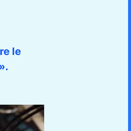
re le
».