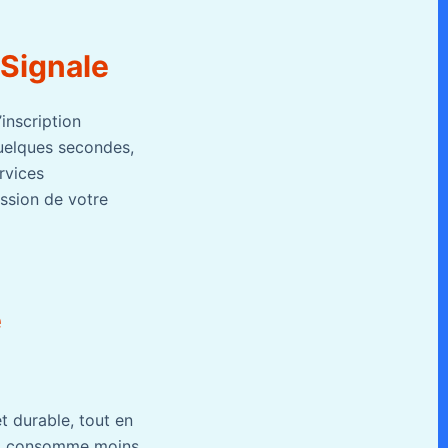
Signale
’inscription
 quelques secondes,
rvices
ssion de votre
e
et durable, tout en
qui consomme moins