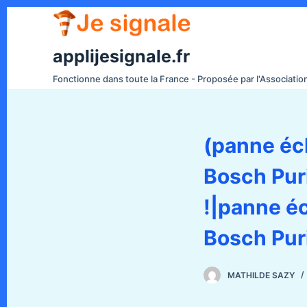
P
a
s
applijesignale.fr
s
Fonctionne dans toute la France - Proposée par l'Associati
e
r
a
(panne écl
u
c
Bosch Pur
o
n
!|panne éc
t
e
Bosch Pur
n
u
MATHILDE SAZY