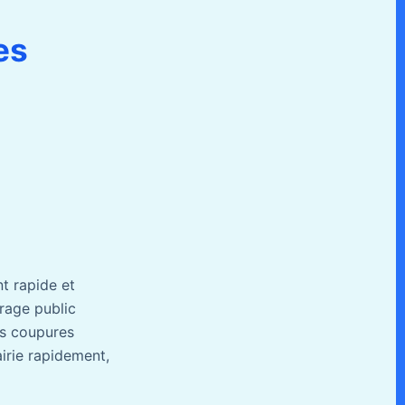
es
nt rapide et
rage public
es coupures
irie rapidement,