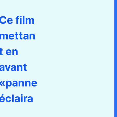
Ce film
mettan
t en
avant
«panne
éclaira