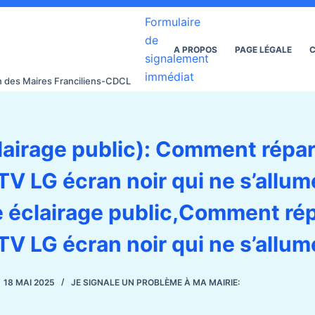
Formulaire
de
A PROPOS
PAGE LÉGALE
C
signalement
immédiat
on des Maires Franciliens-CDCL
lairage public): Comment répar
V LG écran noir qui ne s’allum
 éclairage public,Comment rép
V LG écran noir qui ne s’allum
18 MAI 2025
JE SIGNALE UN PROBLÈME À MA MAIRIE: