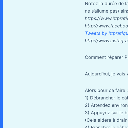
Notez la durée de l
ne s’allume pas) ains
https://www.htprat
http://www.faceboo
Tweets by htpratiq
http://www.instagr
Comment réparer Pr
Aujourd’hui, je vai
Alors pour ce faire :
1) Débrancher le câ
2) Attendez environ
3) Appuyez sur le b
(Cela aidera à drai
4) Brancher le câble