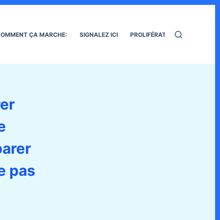
OMMENT ÇA MARCHE:
SIGNALEZ ICI
PROLIFÉRATION DES RATS
er
e
arer
e pas