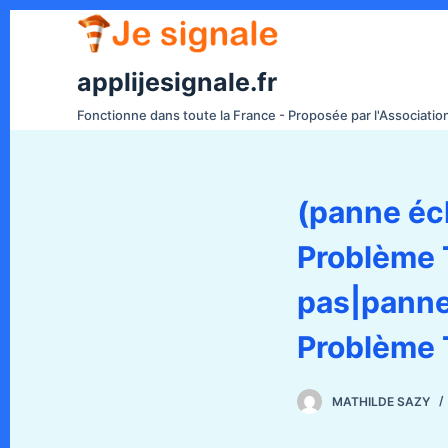
P
a
s
applijesignale.fr
s
Fonctionne dans toute la France - Proposée par l'Associati
e
r
a
(panne éc
u
c
Problème T
o
n
pas|panne
t
e
Problème T
n
u
MATHILDE SAZY