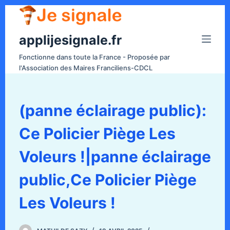
P
a
applijesignale.fr
s
s
Fonctionne dans toute la France - Proposée par
e
l'Association des Maires Franciliens-CDCL
r
a
u
(panne éclairage public):
c
Ce Policier Piège Les
o
n
Voleurs !|panne éclairage
t
e
public,Ce Policier Piège
n
Les Voleurs !
u