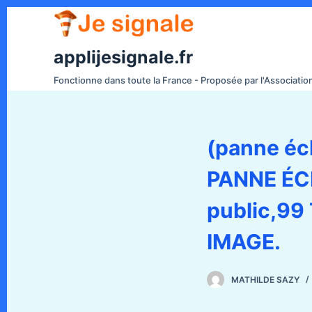
P
a
s
applijesignale.fr
s
Fonctionne dans toute la France - Proposée par l'Associati
e
r
a
(panne éc
u
c
PANNE ÉCL
o
n
public,9
t
e
IMAGE.
n
u
MATHILDE SAZY