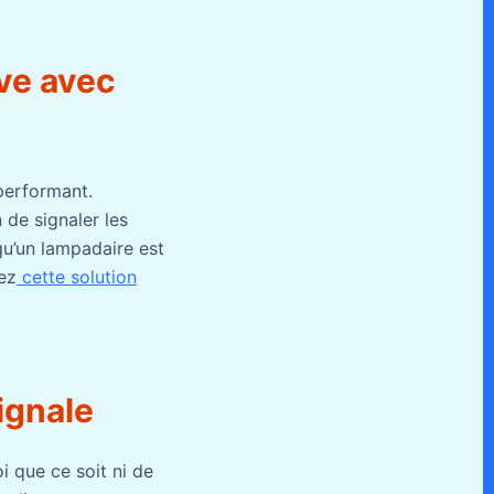
ive avec
 performant.
de signaler les
qu’un lampadaire est
sez
cette solution
ignale
i que ce soit ni de