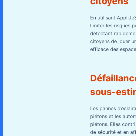
citoyens
En utilisant AppliJe
limiter les risques 
détectant rapidement
citoyens de jouer un
efficace des espace
Défaillanc
sous-est
Les pannes d’éclair
piétons et les autom
piétons. Elles cont
de sécurité et en af