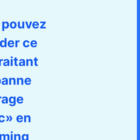
 pouvez
der ce
traitant
panne
rage
c» en
aming