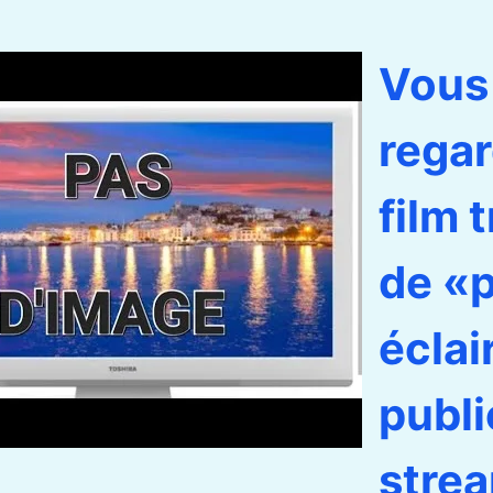
Vous
regar
film 
de «
éclai
publi
stre