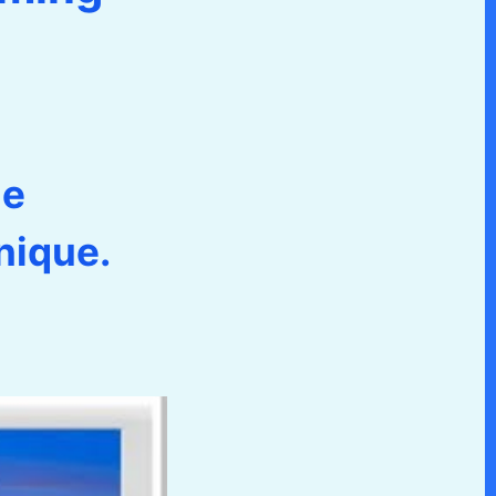
ne
nique.