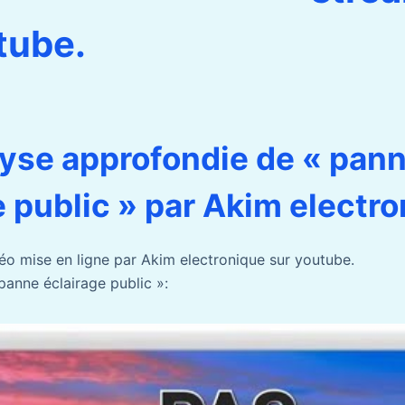
tube.
yse approfondie de « pan
e public » par Akim electro
éo mise en ligne par Akim electronique sur youtube.
panne éclairage public »: