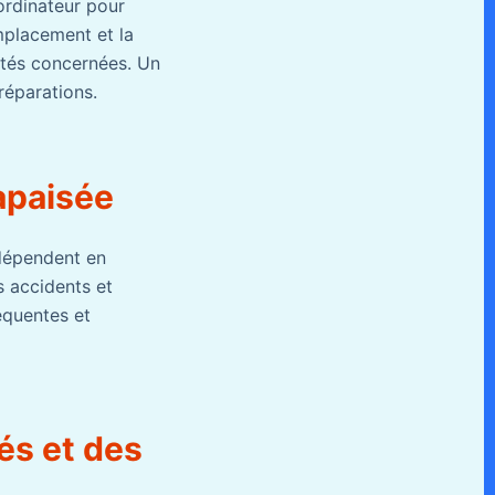
ordinateur pour
emplacement et la
ités concernées. Un
 réparations.
 apaisée
 dépendent en
s accidents et
réquentes et
tés et des