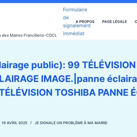
Formulaire
de
A PROPOS
PAGE LÉGALE
C
signalement
immédiat
on des Maires Franciliens-CDCL
lairage public): 99 TÉLÉVISIO
AIRAGE IMAGE.|panne éclair
9 TÉLÉVISION TOSHIBA PANNE 
19 AVRIL 2025
JE SIGNALE UN PROBLÈME À MA MAIRIE: