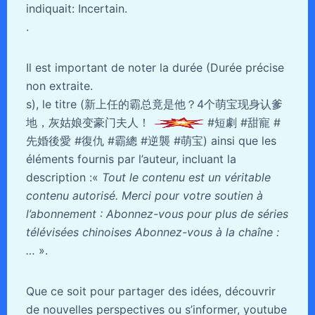
indiquait: Incertain.
.
Il est important de noter la durée (Durée précise
non extraite.
s), le titre (新上任的霸总竟是他？4个萌宝现身认爹
地，灰姑娘变豪门夫人！
#短劇 #甜寵 #
先婚後愛 #復仇 #霸總 #逆襲 #萌宝) ainsi que les
éléments fournis par l’auteur, incluant la
description :«
Tout le contenu est un véritable
contenu autorisé. Merci pour votre soutien à
l’abonnement : Abonnez-vous pour plus de séries
télévisées chinoises Abonnez-vous à la chaîne :
…
».
Que ce soit pour partager des idées, découvrir
de nouvelles perspectives ou s’informer, youtube