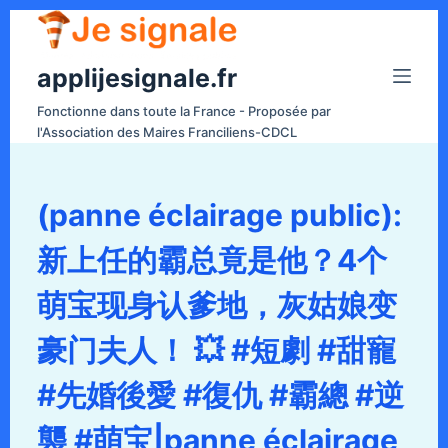
P
a
applijesignale.fr
s
s
Fonctionne dans toute la France - Proposée par
e
l'Association des Maires Franciliens-CDCL
r
a
u
(panne éclairage public):
c
新上任的霸总竟是他？4个
o
n
萌宝现身认爹地，灰姑娘变
t
e
豪门夫人！ 💥 #短劇 #甜寵
n
#先婚後愛 #復仇 #霸總 #逆
u
襲 #萌宝|panne éclairage