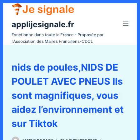
P
a
applijesignale.fr
s
s
Fonctionne dans toute la France - Proposée par
e
l'Association des Maires Franciliens-CDCL
r
a
u
nids de poules,NIDS DE
c
POULET AVEC PNEUS Ils
o
n
sont magnifiques, vous
t
e
aidez l’environnement et
n
sur Tiktok
u