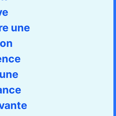
ve
re une
son
ence
 une
ance
ivante