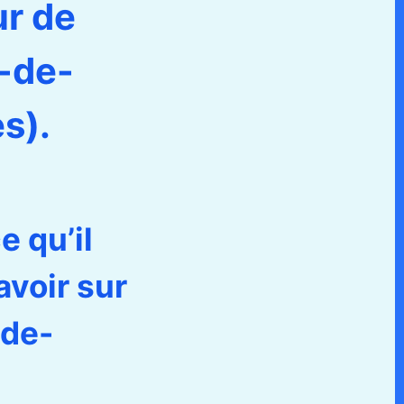
ur de
-de-
s).
e qu’il
avoir sur
-de-