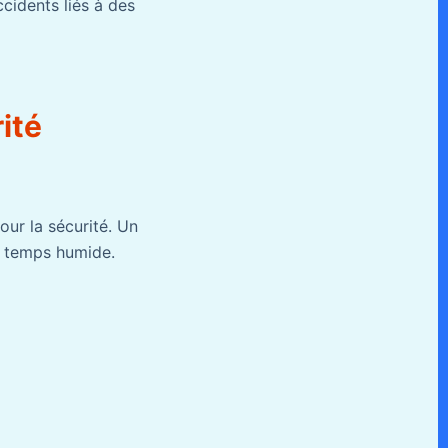
cidents liés à des
ité
our la sécurité. Un
r temps humide.