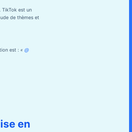
. TikTok est un
itude de thèmes et
ion est :
«
@
ise en