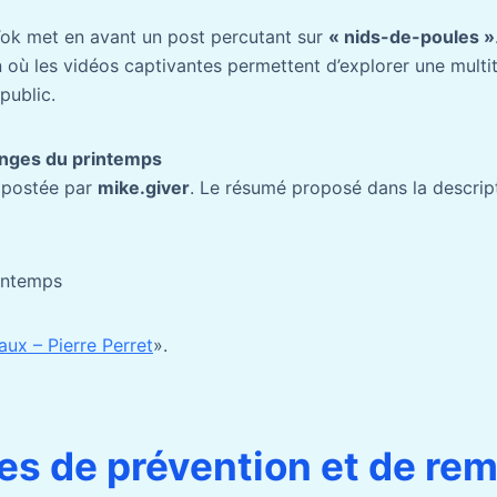
Tok met en avant un post percutant sur
« nids-de-poules »
 où les vidéos captivantes permettent d’explorer une mult
public.
nges du printemps
é postée par
mike.giver
. Le résumé proposé dans la descript
intemps
ux – Pierre Perret
».
s de prévention et de rem