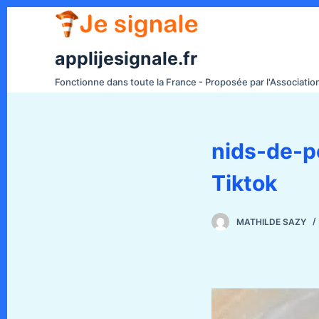
P
a
s
applijesignale.fr
s
Fonctionne dans toute la France - Proposée par l'Associati
e
r
a
nids-de-p
u
c
Tiktok
o
n
t
MATHILDE SAZY
e
n
u