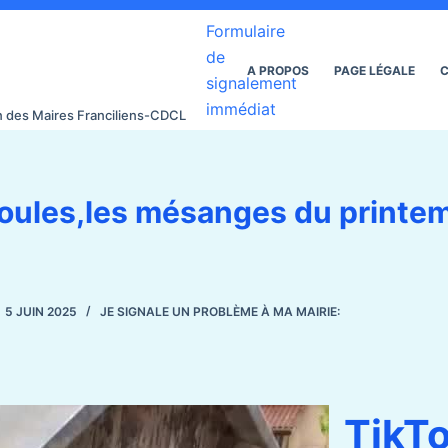
Formulaire
de
A PROPOS
PAGE LÉGALE
C
signalement
immédiat
on des Maires Franciliens-CDCL
oules,les mésanges du printe
5 JUIN 2025
JE SIGNALE UN PROBLÈME À MA MAIRIE:
TikT