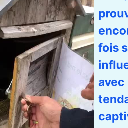
prou
enco
fois 
influ
avec
tend
capt