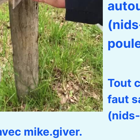
auto
(nids
poule
Tout c
faut s
(nids
avec mike.giver.