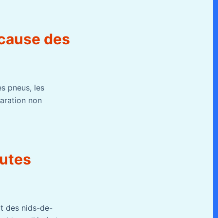
 cause des
es pneus, les
paration non
outes
at des nids-de-