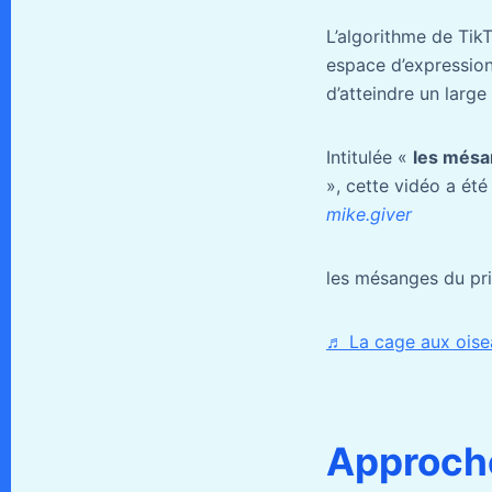
L’algorithme de Tik
espace d’expression
d’atteindre un large 
Intitulée «
les mésa
», cette vidéo a ét
mike.giver
les mésanges du pr
♬ La cage aux oisea
Approche