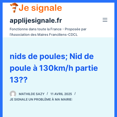
P
a
applijesignale.fr
s
s
Fonctionne dans toute la France - Proposée par
e
l'Association des Maires Franciliens-CDCL
r
a
u
nids de poules; Nid de
c
poule à 130km/h partie
o
n
13??
t
e
n
MATHILDE SAZY
11 AVRIL 2025
JE SIGNALE UN PROBLÈME À MA MAIRIE:
u