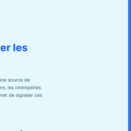
:
er les
 une source de
re, les intempéries
met de signaler ces