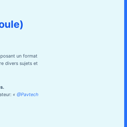
oule)
oposant un format
e divers sujets et
s.
sateur:
«
@Pavtech