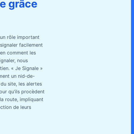
le grâce
 un rôle important
signaler facilement
bien comment les
ignaler, nous
tien. « Je Signale »
ment un nid-de-
du site, les alertes
our qu’ils procèdent
a route, impliquant
ection de leurs