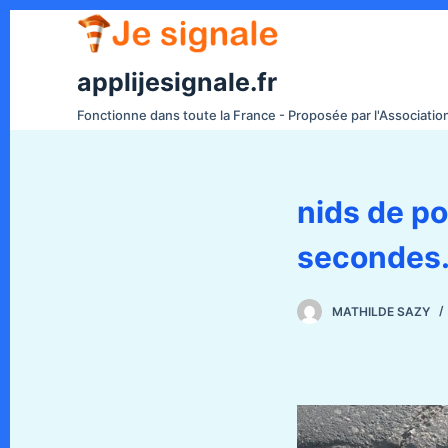
P
a
s
applijesignale.fr
s
Fonctionne dans toute la France - Proposée par l'Associati
e
r
a
nids de p
u
c
secondes.
o
n
t
MATHILDE SAZY
e
n
u