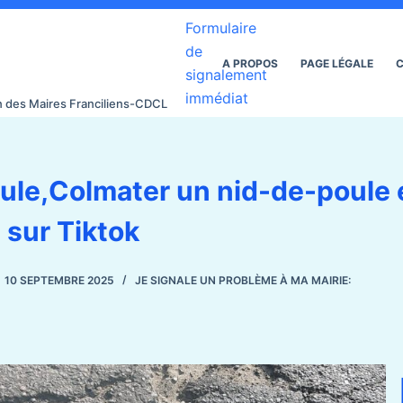
Formulaire
de
A PROPOS
PAGE LÉGALE
C
signalement
immédiat
on des Maires Franciliens-CDCL
oule,Colmater un nid-de-poule 
 sur Tiktok
10 SEPTEMBRE 2025
JE SIGNALE UN PROBLÈME À MA MAIRIE: