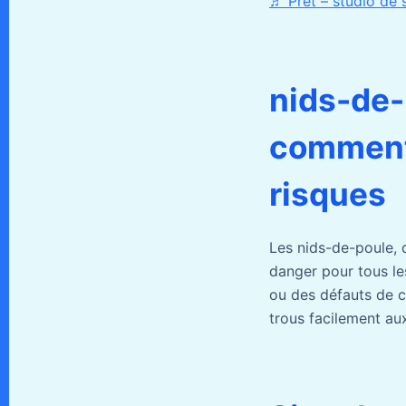
♬ Prêt – studio de s
nids-de-p
comment 
risques
Les nids-de-poule, 
danger pour tous les
ou des défauts de c
trous facilement aux