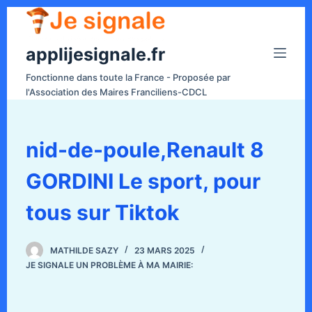
P
a
applijesignale.fr
s
s
Fonctionne dans toute la France - Proposée par
e
l'Association des Maires Franciliens-CDCL
r
a
u
nid-de-poule,Renault 8
c
GORDINI Le sport, pour
o
n
tous sur Tiktok
t
e
n
MATHILDE SAZY
23 MARS 2025
JE SIGNALE UN PROBLÈME À MA MAIRIE:
u