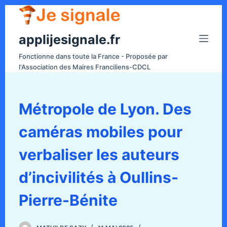
P
a
applijesignale.fr
s
s
Fonctionne dans toute la France - Proposée par
e
l'Association des Maires Franciliens-CDCL
r
a
u
Métropole de Lyon. Des
c
caméras mobiles pour
o
n
verbaliser les auteurs
t
e
d’incivilités à Oullins-
n
Pierre-Bénite
u