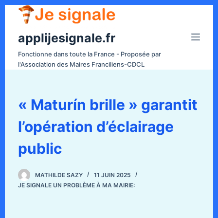
P
a
applijesignale.fr
s
s
Fonctionne dans toute la France - Proposée par
e
l'Association des Maires Franciliens-CDCL
r
a
u
« Maturín brille » garantit
c
l’opération d’éclairage
o
n
public
t
e
n
MATHILDE SAZY
11 JUIN 2025
JE SIGNALE UN PROBLÈME À MA MAIRIE:
u