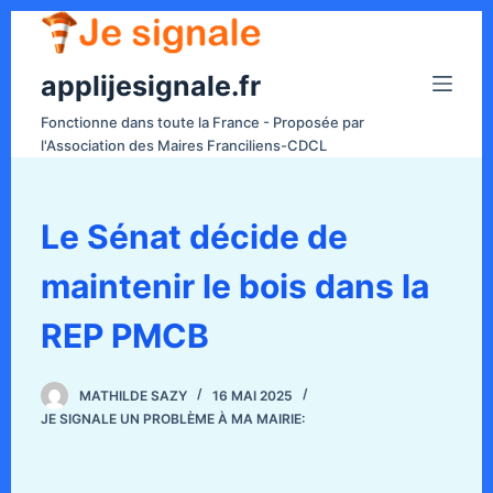
P
a
applijesignale.fr
s
s
Fonctionne dans toute la France - Proposée par
e
l'Association des Maires Franciliens-CDCL
r
a
u
Le Sénat décide de
c
maintenir le bois dans la
o
n
REP PMCB
t
e
n
MATHILDE SAZY
16 MAI 2025
JE SIGNALE UN PROBLÈME À MA MAIRIE:
u