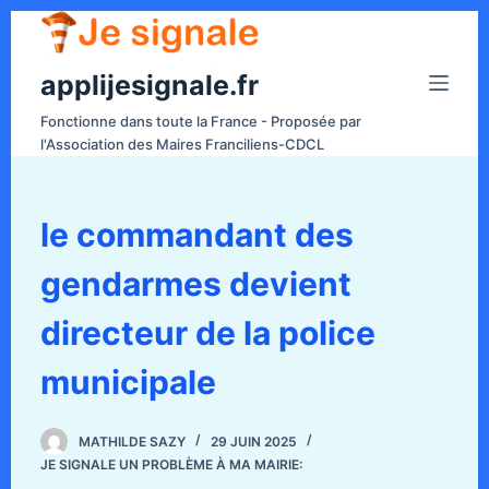
P
a
applijesignale.fr
s
s
Fonctionne dans toute la France - Proposée par
e
l'Association des Maires Franciliens-CDCL
r
a
u
le commandant des
c
gendarmes devient
o
n
directeur de la police
t
e
municipale
n
u
MATHILDE SAZY
29 JUIN 2025
JE SIGNALE UN PROBLÈME À MA MAIRIE: