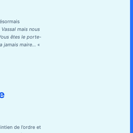
désormais
 Vassal mais nous
Vous êtes le porte-
era jamais maire…
«
e
ntien de l’ordre et