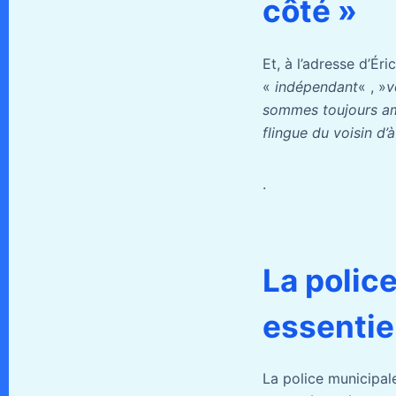
côté »
Et, à l’adresse d’Ér
«
indépendant
« , »
v
sommes toujours ami
flingue du voisin d
.
La polic
essentie
La police municipale