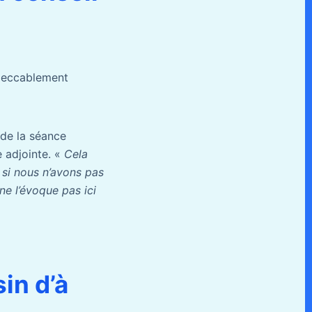
impeccablement
 de la séance
e adjointe. «
Cela
 si nous n’avons pas
ne l’évoque pas ici
in d’à