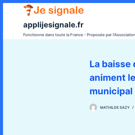
P
a
s
applijesignale.fr
s
Fonctionne dans toute la France - Proposée par l'Associati
e
r
a
La baisse 
u
c
animent le
o
n
municipal
t
e
MATHILDE SAZY
n
u