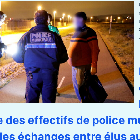
.
e des effectifs de police m
les échanges entre élus a