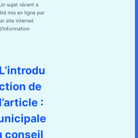
Un sujet récent a
été mis en ligne par
un site internet
d’information
L’introdu
ction de
l’article :
unicipale
u conseil