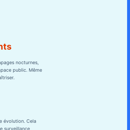
nts
tapages nocturnes,
espace public. Même
triser.
le évolution. Cela
e surveillance