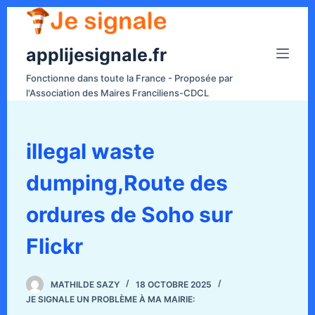
P
a
applijesignale.fr
s
s
Fonctionne dans toute la France - Proposée par
e
l'Association des Maires Franciliens-CDCL
r
a
u
illegal waste
c
dumping,Route des
o
n
ordures de Soho sur
t
e
Flickr
n
u
MATHILDE SAZY
18 OCTOBRE 2025
JE SIGNALE UN PROBLÈME À MA MAIRIE: