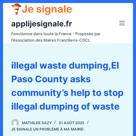
P
a
applijesignale.fr
s
s
Fonctionne dans toute la France - Proposée par
e
l'Association des Maires Franciliens-CDCL
r
a
u
illegal waste dumping,El
c
Paso County asks
o
n
community’s help to stop
t
e
illegal dumping of waste
n
u
MATHILDE SAZY
31 AOÛT 2025
JE SIGNALE UN PROBLÈME À MA MAIRIE: