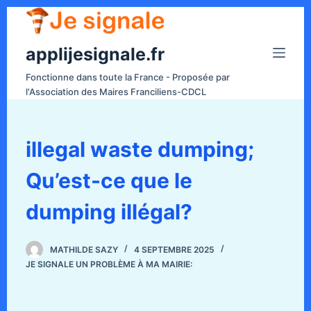
P
a
applijesignale.fr
s
s
Fonctionne dans toute la France - Proposée par
e
l'Association des Maires Franciliens-CDCL
r
a
u
illegal waste dumping;
c
Qu’est-ce que le
o
n
dumping illégal?
t
e
n
MATHILDE SAZY
4 SEPTEMBRE 2025
JE SIGNALE UN PROBLÈME À MA MAIRIE:
u