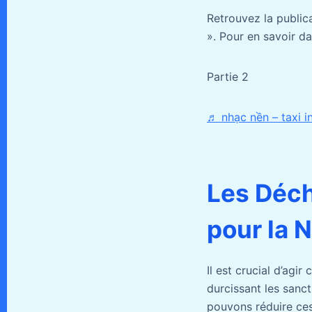
Retrouvez la public
». Pour en savoir da
Partie 2
♬ nhạc nền – taxi i
Les Déc
pour la 
Il est crucial d’agi
durcissant les sanc
pouvons réduire ces 