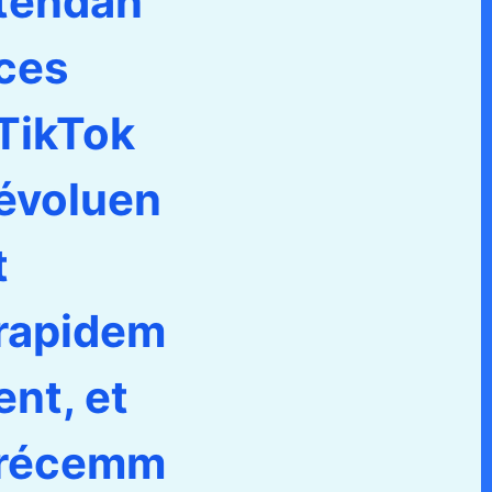
tendan
ces
TikTok
évoluen
t
rapidem
ent, et
récemm