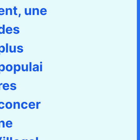
ent, une
des
plus
populai
res
concer
ne