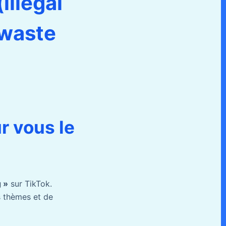
(illegal
waste
 vous le
g »
sur TikTok.
s thèmes et de