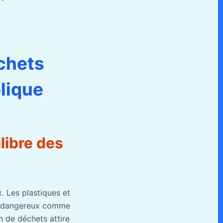
échets
blique
libre des
. Les plastiques et
ues dangereux comme
n de déchets attire