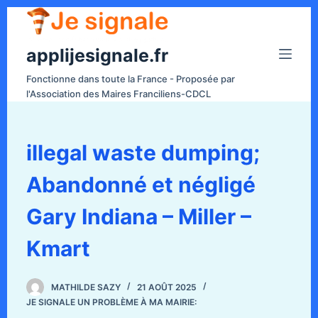
P
a
applijesignale.fr
s
s
Fonctionne dans toute la France - Proposée par
e
l'Association des Maires Franciliens-CDCL
r
a
u
illegal waste dumping;
c
Abandonné et négligé
o
n
Gary Indiana – Miller –
t
e
Kmart
n
u
MATHILDE SAZY
21 AOÛT 2025
JE SIGNALE UN PROBLÈME À MA MAIRIE: