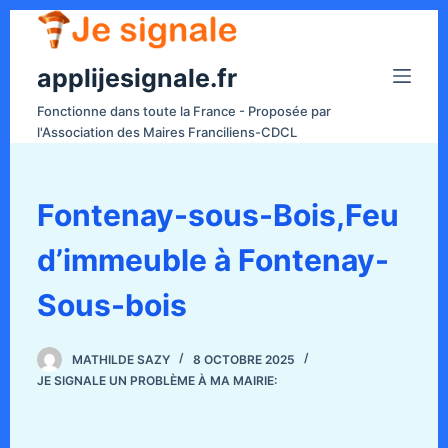
P
a
applijesignale.fr
s
s
Fonctionne dans toute la France - Proposée par
e
l'Association des Maires Franciliens-CDCL
r
a
u
Fontenay-sous-Bois,Feu
c
d’immeuble à Fontenay-
o
n
Sous-bois
t
e
n
MATHILDE SAZY
8 OCTOBRE 2025
JE SIGNALE UN PROBLÈME À MA MAIRIE:
u