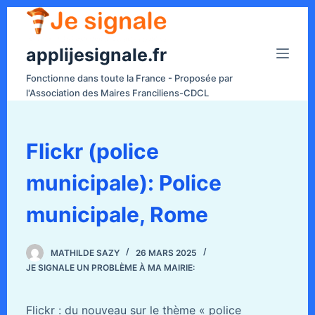
P
a
applijesignale.fr
s
s
Fonctionne dans toute la France - Proposée par
e
l'Association des Maires Franciliens-CDCL
r
a
u
Flickr (police
c
municipale): Police
o
n
municipale, Rome
t
e
n
MATHILDE SAZY
26 MARS 2025
JE SIGNALE UN PROBLÈME À MA MAIRIE:
u
Flickr : du nouveau sur le thème « police