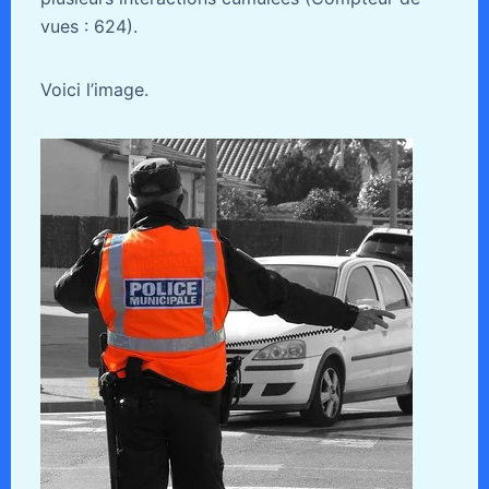
vues : 624).
Voici l’image.