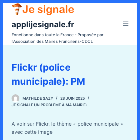
P
a
applijesignale.fr
s
s
Fonctionne dans toute la France - Proposée par
e
l'Association des Maires Franciliens-CDCL
r
a
u
Flickr (police
c
municipale): PM
o
n
t
MATHILDE SAZY
28 JUIN 2025
e
JE SIGNALE UN PROBLÈME À MA MAIRIE:
n
u
A voir sur Flickr, le thème « police municipale »
avec cette image