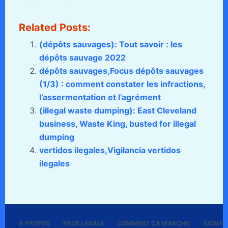
Related Posts:
(dépôts sauvages): Tout savoir : les
dépôts sauvage 2022
dépôts sauvages,Focus dépôts sauvages
(1/3) : comment constater les infractions,
l’assermentation et l’agrément
(illegal waste dumping): East Cleveland
business, Waste King, busted for illegal
dumping
vertidos ilegales,Vigilancia vertidos
ilegales
A PROPOS
PAGE LÉGALE
COMMENT ÇA MARCHE:
SIGNALE