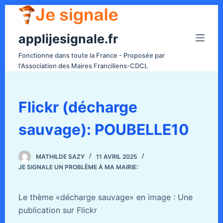
P
a
applijesignale.fr
s
s
Fonctionne dans toute la France - Proposée par
e
l'Association des Maires Franciliens-CDCL
r
a
u
Flickr (décharge
c
sauvage): POUBELLE10
o
n
t
MATHILDE SAZY
11 AVRIL 2025
e
JE SIGNALE UN PROBLÈME À MA MAIRIE:
n
u
Le thème «décharge sauvage» en image : Une
publication sur Flickr