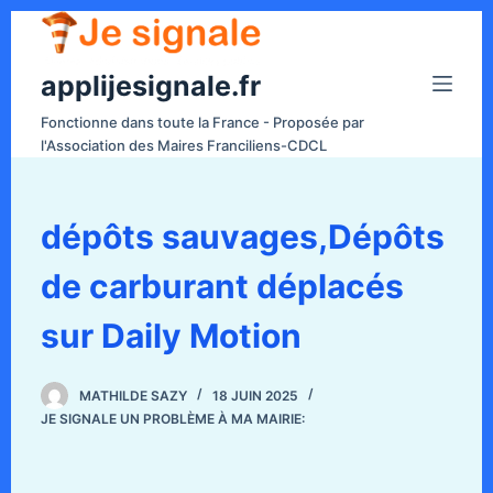
P
a
applijesignale.fr
s
s
Fonctionne dans toute la France - Proposée par
e
l'Association des Maires Franciliens-CDCL
r
a
u
dépôts sauvages,Dépôts
c
de carburant déplacés
o
n
sur Daily Motion
t
e
n
MATHILDE SAZY
18 JUIN 2025
JE SIGNALE UN PROBLÈME À MA MAIRIE:
u