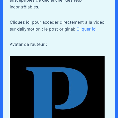
incontrôlables.
Cliquez ici pour accéder directement à la vidéo
sur dailymotion :
le post original:
Cliquer ici
Avatar de l’auteur :