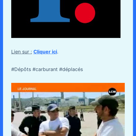
Lien sur :
Cliquer ici
.
#Dépôts #carburant #déplacés