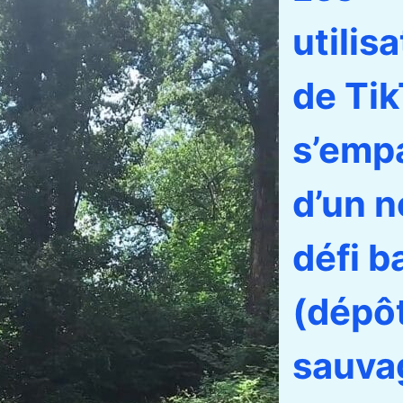
utilis
de Ti
s’emp
d’un 
défi b
(dépô
sauva