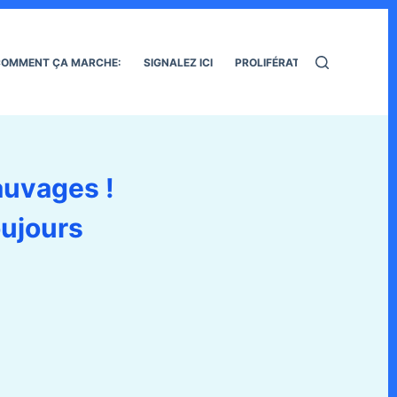
OMMENT ÇA MARCHE:
SIGNALEZ ICI
PROLIFÉRATION DES RATS
auvages !
oujours