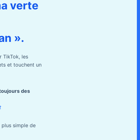
a verte
an ».
 TikTok, les
ets et touchent un
toujours des
t
s plus simple de