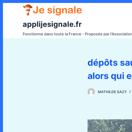
P
a
s
applijesignale.fr
s
Fonctionne dans toute la France - Proposée par l'Associati
e
r
a
dépôts sa
u
c
alors qui 
o
n
t
MATHILDE SAZY
e
n
u