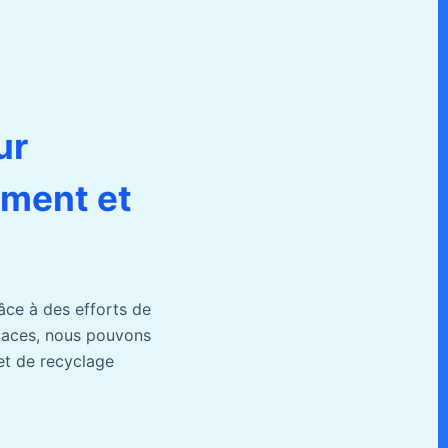
ur
ement et
âce à des efforts de
ficaces, nous pouvons
et de recyclage