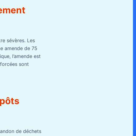
nement
re sévères. Les
ne amende de 75
ique, l’amende est
nforcées sont
épôts
abandon de déchets