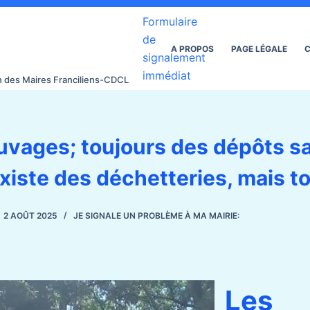
Formulaire
de
A PROPOS
PAGE LÉGALE
C
signalement
immédiat
on des Maires Franciliens-CDCL
uvages; toujours des dépôts s
existe des déchetteries, mais t
2 AOÛT 2025
JE SIGNALE UN PROBLÈME À MA MAIRIE:
Les