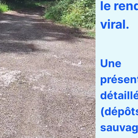
le ren
viral.
Une
présen
détaill
(dépôt
sauvag