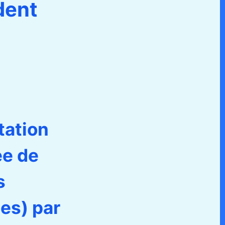
dent
tation
ée de
s
es) par