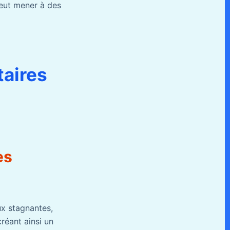
peut mener à des
taires
es
ux stagnantes,
créant ainsi un