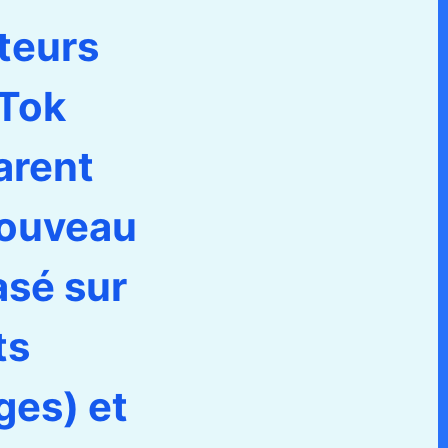
ateurs
kTok
arent
nouveau
asé sur
ts
ges) et