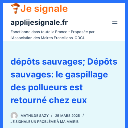
P
a
applijesignale.fr
s
s
Fonctionne dans toute la France - Proposée par
e
l'Association des Maires Franciliens-CDCL
r
a
u
dépôts sauvages; Dépôts
c
sauvages: le gaspillage
o
n
des pollueurs est
t
e
retourné chez eux
n
u
MATHILDE SAZY
25 MARS 2025
JE SIGNALE UN PROBLÈME À MA MAIRIE: