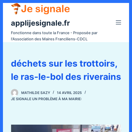
P
a
applijesignale.fr
s
s
Fonctionne dans toute la France - Proposée par
e
l'Association des Maires Franciliens-CDCL
r
a
u
déchets sur les trottoirs,
c
le ras-le-bol des riverains
o
n
t
MATHILDE SAZY
14 AVRIL 2025
e
JE SIGNALE UN PROBLÈME À MA MAIRIE:
n
u