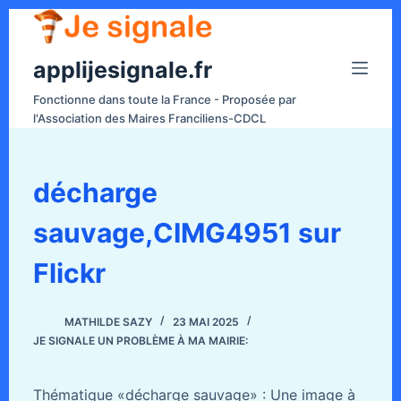
P
a
applijesignale.fr
s
s
Fonctionne dans toute la France - Proposée par
e
l'Association des Maires Franciliens-CDCL
r
a
u
décharge
c
sauvage,CIMG4951 sur
o
n
Flickr
t
e
n
MATHILDE SAZY
23 MAI 2025
JE SIGNALE UN PROBLÈME À MA MAIRIE:
u
Thématique «décharge sauvage» : Une image à