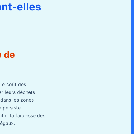
ont-elles
e de
 Le coût des
er leurs déchets
s dans les zones
n persiste
fin, la faiblesse des
légaux.