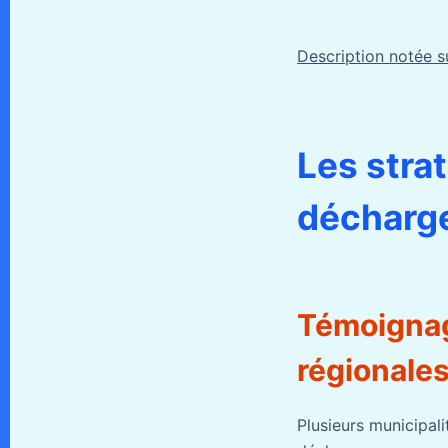
Description notée su
Les stra
décharg
Témoignage
régionale
Plusieurs municipali