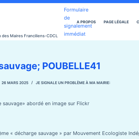
Formulaire
de
A PROPOS
PAGE LÉGALE
C
signalement
immédiat
on des Maires Franciliens-CDCL
 sauvage; POUBELLE41
26 MARS 2025
JE SIGNALE UN PROBLÈME À MA MAIRIE:
 sauvage» abordé en image sur Flickr
hème « décharge sauvage » par Mouvement Ecologiste Indé