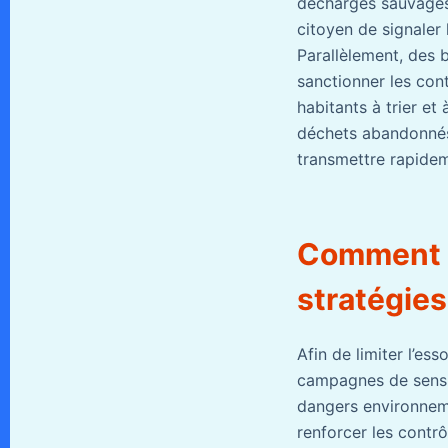
décharges sauvages
citoyen de signaler 
Parallèlement, des 
sanctionner les cont
habitants à trier et
déchets abandonné
transmettre rapidem
Comment p
stratégies
Afin de limiter l’es
campagnes de sensib
dangers environneme
renforcer les contrô