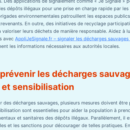
. Des applications de signalement comme « Je Signale » 
les dépôts illégaux pour une prise en charge rapide par les 
brigades environnementales patrouillent les espaces publics
revenants. En outre, des initiatives de recyclage participatif
 à valoriser leurs déchets de manière responsable. Aidez à lu
s avec
AppliJeSignale.fr – signaler les décharges sauvages
ent les informations nécessaires aux autorités locales.
révenir les décharges sauvag
 et sensibilisation
sor des décharges sauvages, plusieurs mesures doivent être 
ilisation sont essentielles pour aider la population à pre
ntaux et sanitaires des dépôts illégaux. Parallèlement, il e
les et les sanctions pour décourager de telles pratiques. En