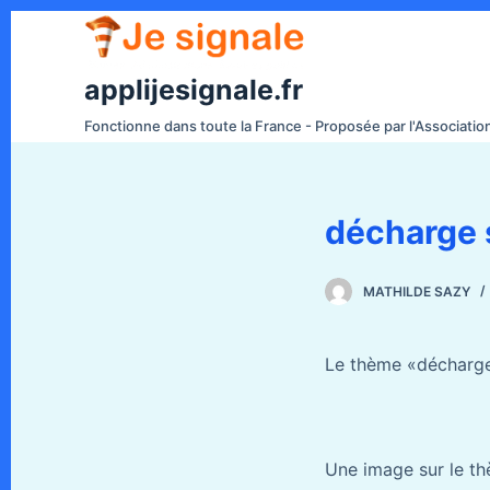
P
a
s
applijesignale.fr
s
Fonctionne dans toute la France - Proposée par l'Associati
e
r
a
décharge
u
c
o
MATHILDE SAZY
n
t
Le thème «décharge
e
n
u
Une image sur le t