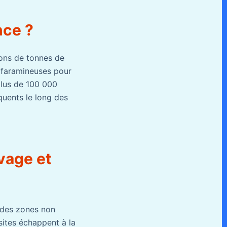
nce ?
ons de tonnes de
 faramineuses pour
 plus de 100 000
équents le long des
vage et
 des zones non
ites échappent à la