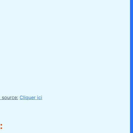
a source:
Cliquer ici
: