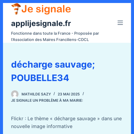
P
a
applijesignale.fr
s
s
Fonctionne dans toute la France - Proposée par
e
l'Association des Maires Franciliens-CDCL
r
a
u
décharge sauvage;
c
POUBELLE34
o
n
t
MATHILDE SAZY
23 MAI 2025
e
JE SIGNALE UN PROBLÈME À MA MAIRIE:
n
u
Flickr : Le thème « décharge sauvage » dans une
nouvelle image informative