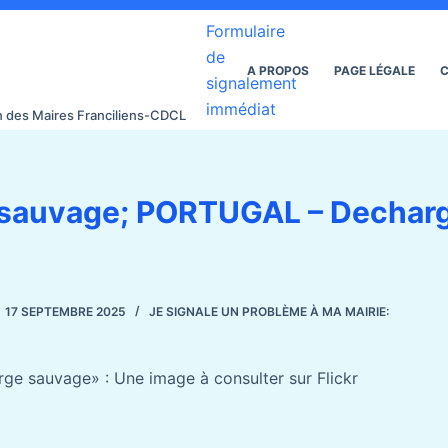
Formulaire
de
A PROPOS
PAGE LÉGALE
C
signalement
immédiat
on des Maires Franciliens-CDCL
 sauvage; PORTUGAL – Dechar
17 SEPTEMBRE 2025
JE SIGNALE UN PROBLÈME À MA MAIRIE:
ge sauvage» : Une image à consulter sur Flickr