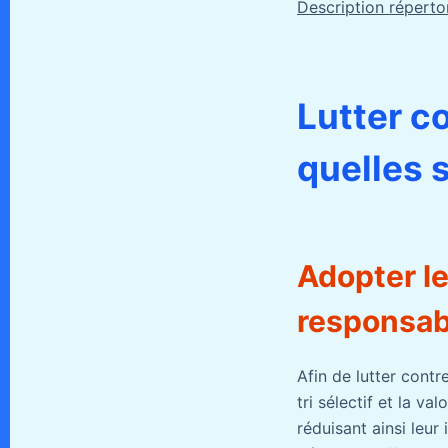
Description répertor
Lutter c
quelles 
Adopter le
responsab
Afin de lutter cont
tri sélectif et la v
réduisant ainsi leu