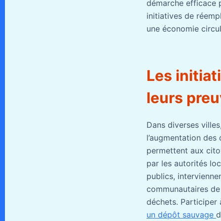
démarche efficace p
initiatives de réemp
une économie circul
Les initiat
leurs pre
Dans diverses villes
l’augmentation des
permettent aux citoy
par les autorités lo
publics, intervienne
communautaires de r
déchets. Participer 
un dépôt sauvage
d