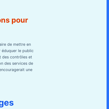
ions pour
aire de mettre en
r éduquer le public
t des contrôles et
ion des services de
 encouragerait une
rges