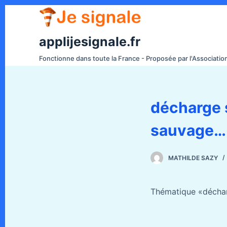
P
a
s
applijesignale.fr
s
Fonctionne dans toute la France - Proposée par l'Associati
e
r
a
décharge
u
c
sauvage…
o
n
t
MATHILDE SAZY
e
n
Thématique «déchar
u