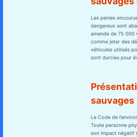
sauvages 
Les peines encourue
dangereux sont aban
amende de 75 000 €
comme jeter des déc
véhicules utilisés p
sont durcies pour év
Présentati
sauvages
Le Code de l’enviro
Toute personne phys
son impact négatif 