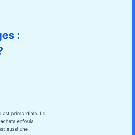
es :
?
 est primordiale. Le
déchets enfouis,
est aussi une