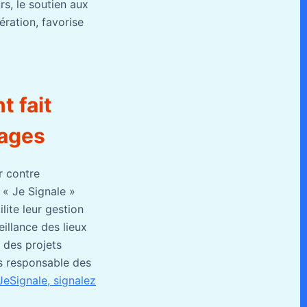
rs, le soutien aux
ération, favorise
t fait
vages
r contre
« Je Signale »
lite leur gestion
illance des lieux
, des projets
s responsable des
JeSignale, signalez