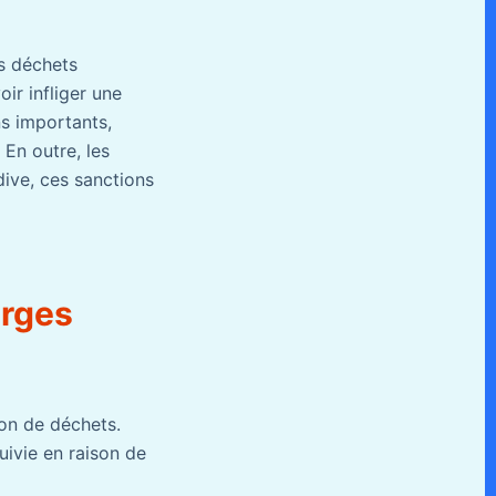
es déchets
ir infliger une
s importants,
 En outre, les
idive, ces sanctions
arges
don de déchets.
ivie en raison de