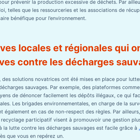
our prévenir la production excessive de déchets. Par ailleu
loi, telles que les ressourceries et les associations de récup
aire bénéfique pour l’environnement.
ives locales et régionales qui on
uves contre les décharges sau
, des solutions novatrices ont été mises en place pour lutte
 décharges sauvages. Par exemple, des plateformes comme 
ens de dénoncer facilement les dépôts illégaux, ce qui faci
cales. Les brigades environnementales, en charge de la surve
nt également en cas de non-respect des règles. Par ailleurs
ecyclage participatif visent à promouvoir une gestion plu
à la lutte contre les décharges sauvages est facile grâce à
ès que vous en repérez un.