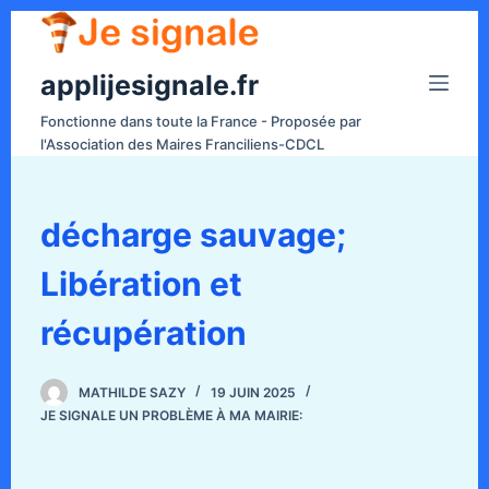
P
a
applijesignale.fr
s
s
Fonctionne dans toute la France - Proposée par
e
l'Association des Maires Franciliens-CDCL
r
a
u
décharge sauvage;
c
Libération et
o
n
récupération
t
e
n
MATHILDE SAZY
19 JUIN 2025
JE SIGNALE UN PROBLÈME À MA MAIRIE:
u