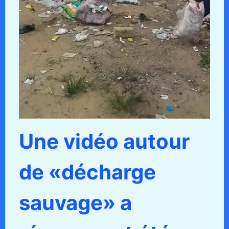
Une vidéo autour
de «décharge
sauvage» a