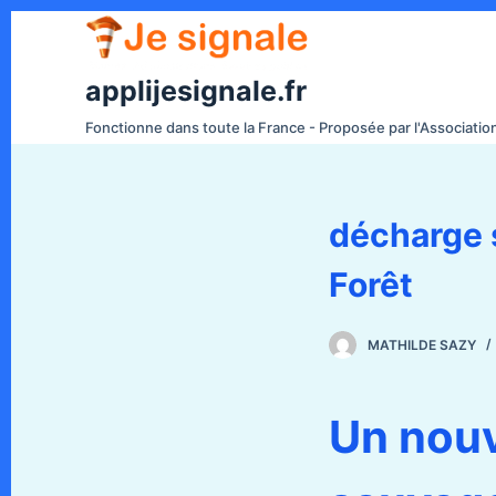
P
a
s
applijesignale.fr
s
Fonctionne dans toute la France - Proposée par l'Associati
e
r
a
décharge 
u
c
Forêt
o
n
t
MATHILDE SAZY
e
n
Un nou
u