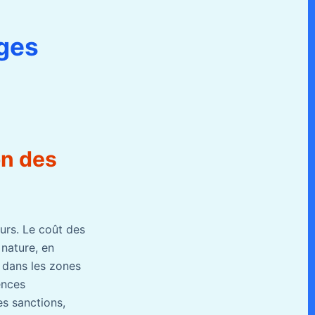
ges
on des
urs. Le coût des
 nature, en
s dans les zones
ences
es sanctions,