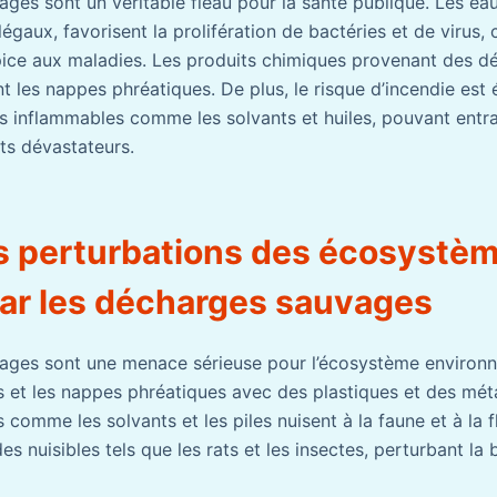
ges sont un véritable fléau pour la santé publique. Les ea
légaux, favorisent la prolifération de bactéries et de virus, 
ice aux maladies. Les produits chimiques provenant des d
tant les nappes phréatiques. De plus, le risque d’incendie est
 inflammables comme les solvants et huiles, pouvant entra
ets dévastateurs.
es perturbations des écosystè
ar les décharges sauvages
ges sont une menace sérieuse pour l’écosystème environna
s et les nappes phréatiques avec des plastiques et des méta
comme les solvants et les piles nuisent à la faune et à la f
es nuisibles tels que les rats et les insectes, perturbant la b