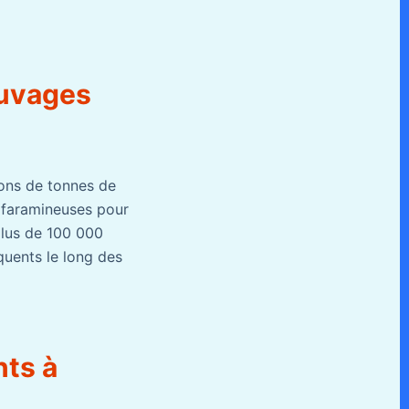
auvages
ons de tonnes de
 faramineuses pour
 plus de 100 000
équents le long des
nts à