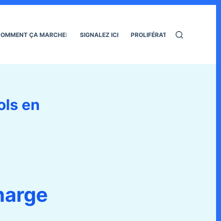
OMMENT ÇA MARCHE:
SIGNALEZ ICI
PROLIFÉRATION DES RATS
ols en
harge