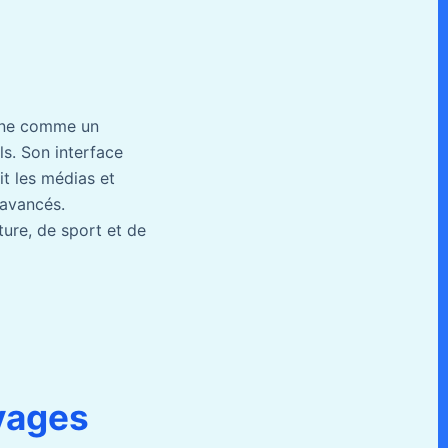
onne comme un
ls. Son interface
it les médias et
 avancés.
ture, de sport et de
vages