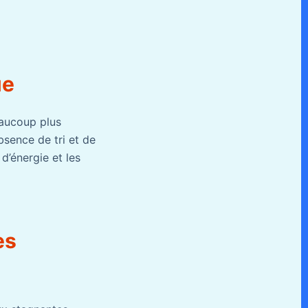
ue
eaucoup plus
bsence de tri et de
d’énergie et les
es