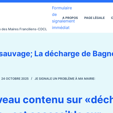
Formulaire
de
A PROPOS
PAGE LÉGALE
C
signalement
immédiat
on des Maires Franciliens-CDCL
sauvage; La décharge de Bagn
24 OCTOBRE 2025
JE SIGNALE UN PROBLÈME À MA MAIRIE:
veau contenu sur «déc