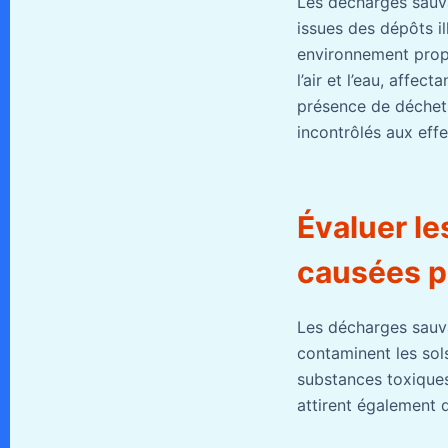
Les décharges sauva
issues des dépôts il
environnement prop
l’air et l’eau, affec
présence de déchets
incontrôlés aux eff
Évaluer l
causées p
Les décharges sauva
contaminent les sol
substances toxiques 
attirent également d