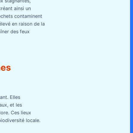
ux stagnantes,
créant ainsi un
échets contaminent
 élevé en raison de la
îner des feux
mes
nt. Elles
ux, et les
lore. Ces lieux
iodiversité locale.