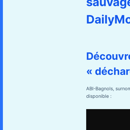
sauvage
DailyMo
Découvre
« déchar
ABI-Bagnols, surnom
disponible :