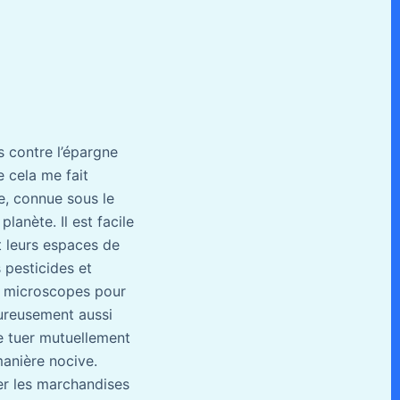
s contre l’épargne
e cela me fait
e, connue sous le
anète. Il est facile
t leurs espaces de
 pesticides et
es microscopes pour
eureusement aussi
Se tuer mutuellement
manière nocive.
er les marchandises