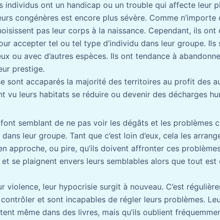
 individus ont un handicap ou un trouble qui affecte leur p
 leurs congénères est encore plus sévère. Comme n’importe 
isissent pas leur corps à la naissance. Cependant, ils on
our accepter tel ou tel type d’individu dans leur groupe. Ils
eux ou avec d’autres espèces. Ils ont tendance à abandonne
eur prestige.
 sont accaparés la majorité des territoires au profit des a
ont vu leurs habitats se réduire ou devenir des décharges h
ont semblant de ne pas voir les dégâts et les problèmes c
 dans leur groupe. Tant que c’est loin d’eux, cela les arrang
en approche, ou pire, qu’ils doivent affronter ces problèmes
t et se plaignent envers leurs semblables alors que tout es
ur violence, leur hypocrisie surgit à nouveau. C’est régulièr
 contrôler et sont incapables de régler leurs problèmes. Leu
ntent même dans des livres, mais qu’ils oublient fréquemment