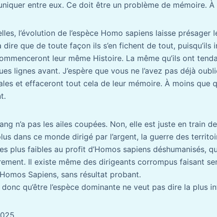
iquer entre eux. Ce doit être un problème de mémoire. À s
les, l’évolution de l’espèce Homo sapiens laisse présager le
 dire que de toute façon ils s’en fichent de tout, puisqu’ils 
commenceront leur même Histoire. La même qu’ils ont tendan
ques lignes avant. J’espère que vous ne l’avez pas déjà oubli
iales et effaceront tout cela de leur mémoire. À moins que 
t.
ng n’a pas les ailes coupées. Non, elle est juste en train de
plus dans ce monde dirigé par l’argent, la guerre des territoi
s plus faibles au profit d’Homos sapiens déshumanisés, quel
èrement. Il existe même des dirigeants corrompus faisant sem
Homos Sapiens, sans résultat probant.
donc qu’être l’espèce dominante ne veut pas dire la plus int
2025.