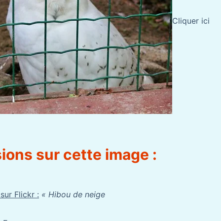
Cliquer ici
ions sur cette image :
ur Flickr :
«
Hibou de neige