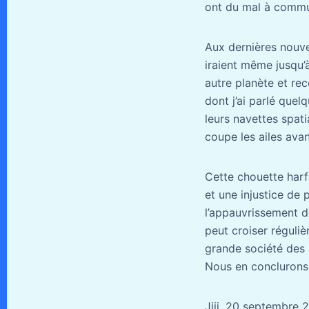
ont du mal à commun
Aux dernières nouvel
iraient même jusqu’à
autre planète et re
dont j’ai parlé quel
leurs navettes spat
coupe les ailes avan
Cette chouette harfa
et une injustice de 
l’appauvrissement de
peut croiser réguli
grande société des 
Nous en conclurons 
Jiji, 20 septembre 