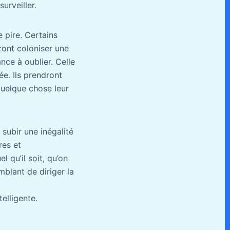
urveiller.
 pire. Certains
iront coloniser une
ce à oublier. Celle
ée. Ils prendront
quelque chose leur
 subir une inégalité
res et
 qu’il soit, qu’on
blant de diriger la
elligente.