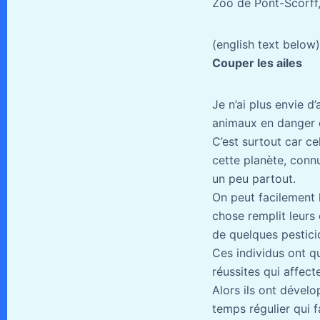
Zoo de Pont-Scorff,
(english text below)
Couper les ailes
Je n’ai plus envie d
animaux en danger o
C’est surtout car c
cette planète, conn
un peu partout.
On peut facilement l
chose remplit leurs
de quelques pesticid
Ces individus ont q
réussites qui affect
Alors ils ont dévelo
temps régulier qui f