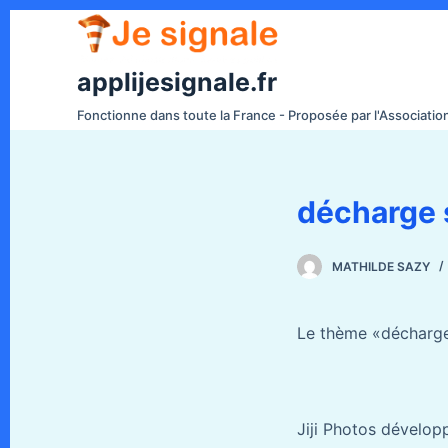
P
a
s
applijesignale.fr
s
Fonctionne dans toute la France - Proposée par l'Associati
e
r
a
décharge 
u
c
o
MATHILDE SAZY
n
t
Le thème «décharge 
e
n
u
Jiji Photos dévelo