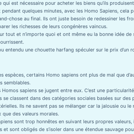
e qui est nécessaire pour acheter les biens qu’ils produisent
t pendant quelques minutes, avec les Homo Sapiens, cela p
d-chose au final. Ils ont juste besoin de redessiner les fro
aparer les richesses de leurs congénères vaincus.
sur tout et n’importe quoi et ont même eu la bonne idée de 
nourrissent.
u entendu une chouette harfang spéculer sur le prix d’un 
 espèces, certains Homo sapiens ont plus de mal que d’au
rs semblables.
es Homos sapiens se jugent entre eux. C’est une particularit
 ils se classent dans des catégories sociales basées sur des
érielles. Ils ne savent pas se mélanger car la jalousie ou le
 que des valeurs morales.
piens sont trop honnêtes en suivant leurs propres valeurs, i
s et sont obligés de s’isoler dans une étendue sauvage pour