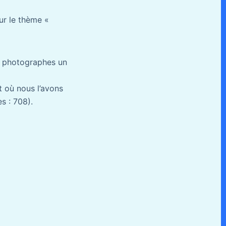
sur le thème «
x photographes un
nt où nous l’avons
s : 708).